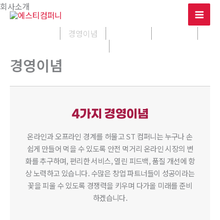
콘
회사소개
텐
츠
인사말
경영이념
사회공헌
CK Lline
로
OFFICE
address
건
경영이념
너
뛰
기
4가지 경영이념
온라인과 오프라인 경계를 허물고 ST 컴퍼니는 누구나 손
쉽게 만들어 먹을 수 있도록
안전 먹거리 온라인 시장의 변
화를 추구하며, 편리한 서비스, 열린 피드백, 품질 개선에 항
상 노력하고 있습니다.
수많은 창업 파트너들이 성공이라는
꽃을 피울 수 있도록
경쟁력을 키우며 다가올 미래를 준비
하겠습니다.