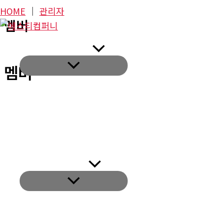
콘
HOME
│
관리자
멤버
텐
츠
회사소개
로
멤버
건
너
뛰
기
BRAND